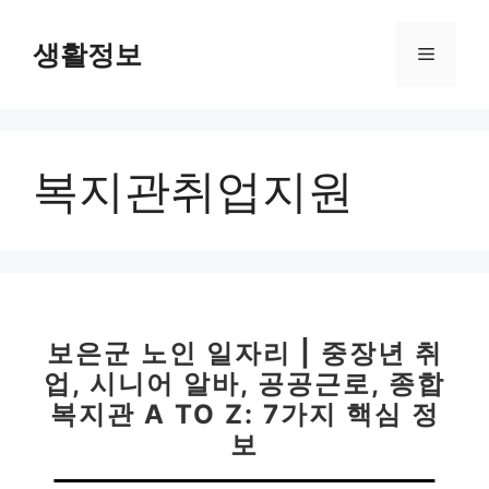
컨
텐
생활정보
메
츠
로
뉴
건
너
복지관취업지원
뛰
기
보은군 노인 일자리 | 중장년 취
업, 시니어 알바, 공공근로, 종합
복지관 A TO Z: 7가지 핵심 정
보