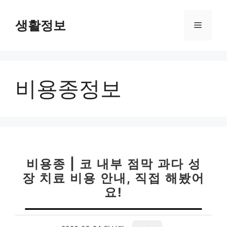
컨
텐
생활정보
메
츠
로
뉴
건
너
비용종정보
뛰
기
비용종 | 코 내부 점막 과다 성
장 치료 비용 안내, 직접 해봤어
요!