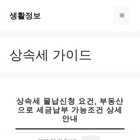
컨
텐
생활정보
메
츠
로
뉴
건
너
상속세 가이드
뛰
기
상속세 물납신청 요건, 부동산
으로 세금납부 가능조건 상세
안내