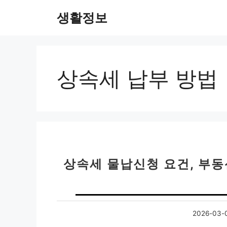
컨
생활정보
텐
츠
로
건
너
상속세 납부 방법
뛰
기
상속세 물납신청 요건, 부
2026-03-