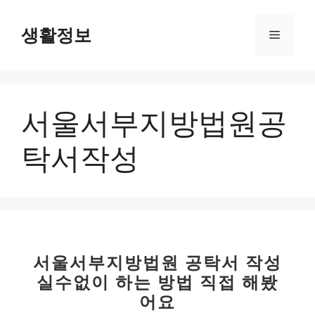
컨
텐
생활정보
메
츠
로
뉴
건
너
서울서부지방법원공
뛰
기
탁서작성
서울서부지방법원 공탁서 작성
실수없이 하는 방법 직접 해봤
어요