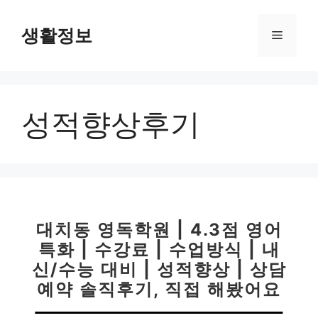
컨
텐
생활정보
메
츠
로
뉴
건
너
성적향상후기
뛰
기
대치동 영독학원 | 4.3점 영어
특화 | 수강료 | 수업방식 | 내
신/수능 대비 | 성적향상 | 상담
예약 솔직후기, 직접 해봤어요