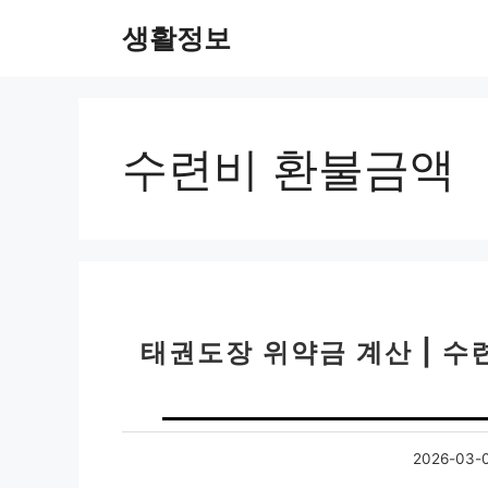
컨
생활정보
텐
츠
로
건
너
수련비 환불금액
뛰
기
태권도장 위약금 계산 | 수
2026-03-