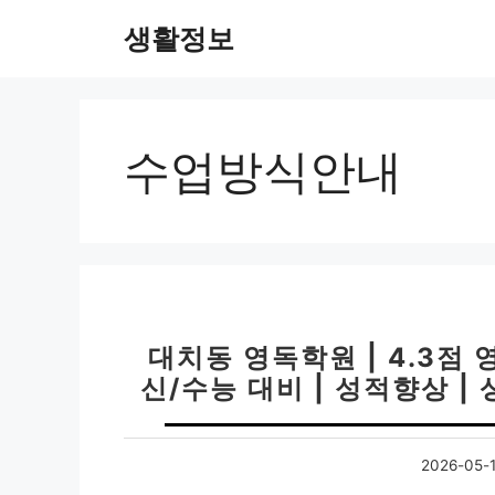
컨
생활정보
텐
츠
로
건
너
수업방식안내
뛰
기
대치동 영독학원 | 4.3점 영
신/수능 대비 | 성적향상 |
2026-05-