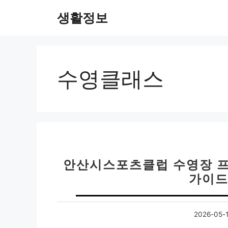
컨
생활정보
텐
츠
로
건
너
수영클래스
뛰
기
안산시스포츠클럽 수영장 프
가이드
2026-05-