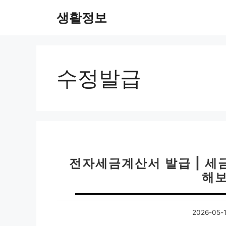
컨
생활정보
텐
츠
로
건
너
수정발급
뛰
기
전자세금계산서 발급 | 세
해보
2026-05-