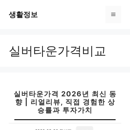
컨
텐
생활정보
메
츠
로
뉴
건
너
실버타운가격비교
뛰
기
실버타운가격 2026년 최신 동
향 | 리얼리뷰, 직접 경험한 상
승률과 투자가치