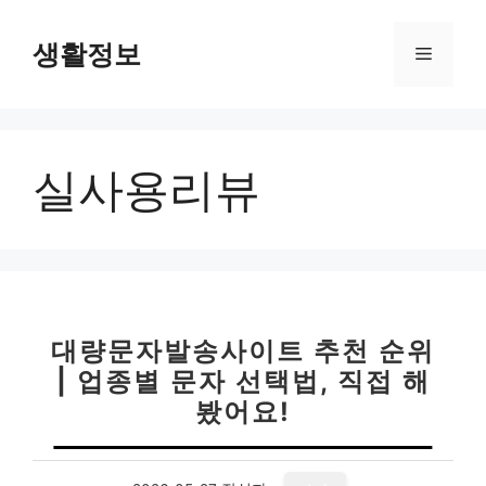
컨
텐
생활정보
메
츠
로
뉴
건
너
실사용리뷰
뛰
기
대량문자발송사이트 추천 순위
| 업종별 문자 선택법, 직접 해
봤어요!