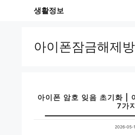
컨
생활정보
텐
츠
로
건
너
아이폰잠금해제방
뛰
기
아이폰 암호 잊음 초기화 |
7가
2026-05-