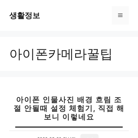
컨
텐
생활정보
메
츠
로
뉴
건
너
아이폰카메라꿀팁
뛰
기
아이폰 인물사진 배경 흐림 조
절 안될때 설정 체험기, 직접 해
보니 이렇네요