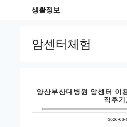
컨
생활정보
텐
츠
로
건
너
암센터체험
뛰
기
양산부산대병원 암센터 이용후
직후기
2026-06-