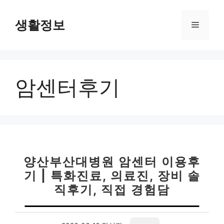
컨
텐
생활정보
메
츠
로
뉴
건
너
암센터후기
뛰
기
양산부산대병원 암센터 이용후
기 | 특화진료, 의료진, 장비 솔
직후기, 직접 경험담