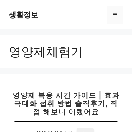
컨
텐
생활정보
메
츠
로
뉴
건
너
영양제체험기
뛰
기
영양제 복용 시간 가이드 | 효과
극대화 섭취 방법 솔직후기, 직
접 해보니 이랬어요