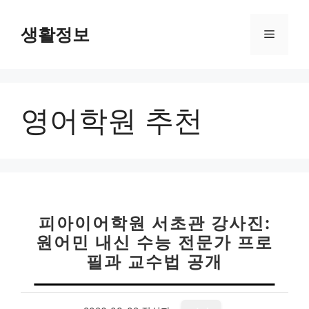
컨
텐
생활정보
메
츠
로
뉴
건
너
영어학원 추천
뛰
기
피아이어학원 서초관 강사진:
원어민 내신 수능 전문가 프로
필과 교수법 공개