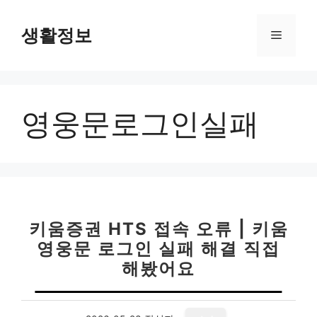
컨
텐
생활정보
메
츠
로
뉴
건
너
영웅문로그인실패
뛰
기
키움증권 HTS 접속 오류 | 키움
영웅문 로그인 실패 해결 직접
해봤어요