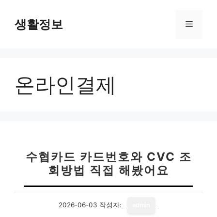
컨
텐
생활정보
메
츠
로
뉴
건
너
온라인결제
뛰
기
수협카드 카드번호와 CVC 조
회방법 직접 해봤어요
2026-06-03
작성자:
admin