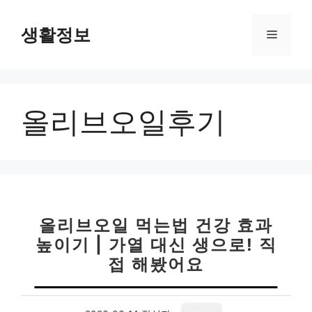
컨
텐
생활정보
메
츠
로
뉴
건
너
올리브오일후기
뛰
기
올리브오일 먹는법 건강 효과
높이기 | 가열 대신 생으로! 직
접 해봤어요