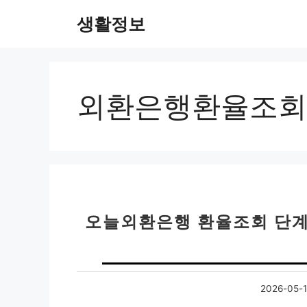
컨
생활정보
텐
츠
로
건
너
외환은행환율조회
뛰
기
오늘외환은행 환율조회 단계
2026-05-