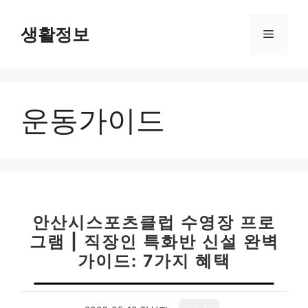
컨
텐
생활정보
메
츠
로
뉴
건
너
운동가이드
뛰
기
안산시스포츠클럽 수영장 프로
그램 | 직장인 특화반 신설 완벽
가이드: 7가지 혜택