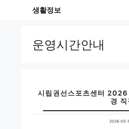
컨
생활정보
텐
츠
로
건
너
운영시간안내
뛰
기
시립권선스포츠센터 2026
경 
2026-05-