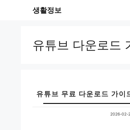
컨
생활정보
텐
츠
로
건
너
유튜브 다운로드 
뛰
기
유튜브 무료 다운로드 가이드
2026-02-