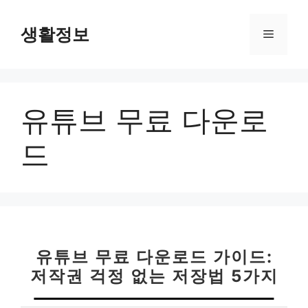
컨
텐
생활정보
메
츠
로
뉴
건
너
유튜브 무료 다운로
뛰
기
드
유튜브 무료 다운로드 가이드:
저작권 걱정 없는 저장법 5가지