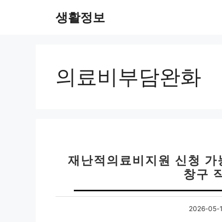
컨
생활정보
텐
츠
로
건
너
의료비부담완화
뛰
기
재난적의료비지원 신청 가능
창구 
2026-05-