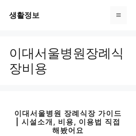
컨
텐
생활정보
메
츠
로
뉴
건
너
이대서울병원장례식
뛰
기
장비용
이대서울병원 장례식장 가이드
| 시설소개, 비용, 이용법 직접
해봤어요