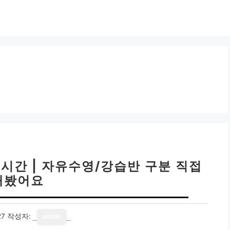
시간 | 자유수영/강습반 구분 직접
해봤어요
27
작성자:
admin