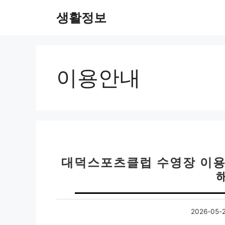
컨
생활정보
텐
츠
로
건
너
이용안내
뛰
기
대덕스포츠클럽 수영장 이용
2026-05-