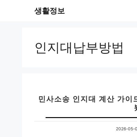
컨
생활정보
텐
츠
로
건
너
인지대납부방법
뛰
기
민사소송 인지대 계산 가이드
2026-05-