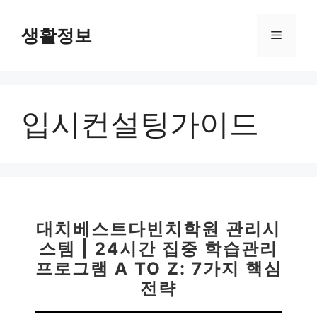
컨
텐
생활정보
메
츠
로
뉴
건
너
입시컨설팅가이드
뛰
기
대치베스트다빈치학원 관리시
스템 | 24시간 집중 학습관리
프로그램 A TO Z: 7가지 핵심
전략