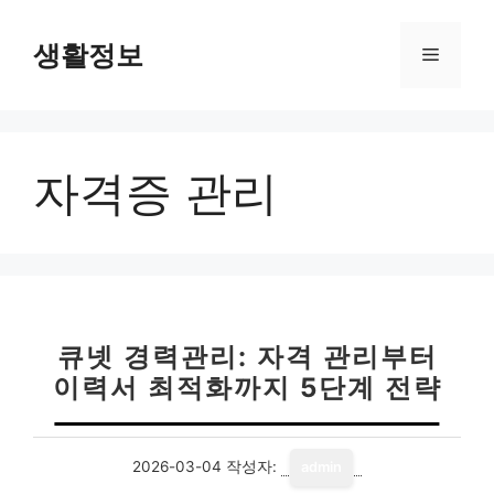
컨
텐
생활정보
메
츠
로
뉴
건
너
자격증 관리
뛰
기
큐넷 경력관리: 자격 관리부터
이력서 최적화까지 5단계 전략
2026-03-04
작성자:
admin