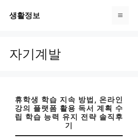
컨
텐
생활정보
메
츠
로
뉴
건
너
자기계발
뛰
기
휴학생 학습 지속 방법, 온라인
강의 플랫폼 활용 독서 계획 수
립 학습 능력 유지 전략 솔직후
기