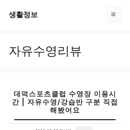
컨
텐
생활정보
메
츠
로
뉴
건
너
자유수영리뷰
뛰
기
대덕스포츠클럽 수영장 이용시
간 | 자유수영/강습반 구분 직접
해봤어요