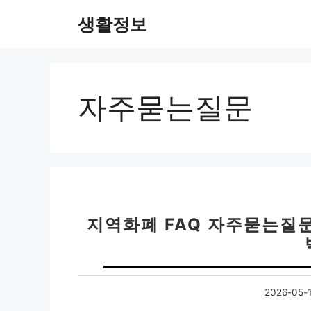
컨
생활정보
텐
츠
로
건
너
자주묻는질문
뛰
기
지역화폐 FAQ 자주묻는질문
2026-05-