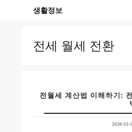
컨
생활정보
텐
츠
로
건
너
전세 월세 전환
뛰
기
전월세 계산법 이해하기: 전
2026-02-