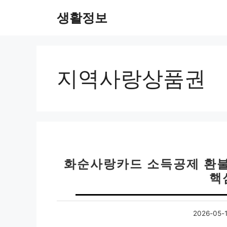
컨
생활정보
텐
츠
로
건
너
지역사랑상품권
뛰
기
화순사랑카드 소득공제 환불방
핵
2026-05-