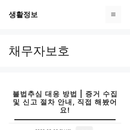
컨
텐
생활정보
메
츠
로
뉴
건
너
채무자보호
뛰
기
불법추심 대응 방법 | 증거 수집
및 신고 절차 안내, 직접 해봤어
요!