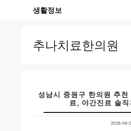
컨
생활정보
텐
츠
로
건
너
추나치료한의원
뛰
기
성남시 중원구 한의원 추천 베
료, 야간진료 솔
2026-06-