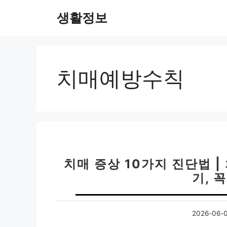
컨
생활정보
텐
츠
로
건
너
치매예방수칙
뛰
기
치매 증상 10가지 진단법 |
기, 
2026-06-