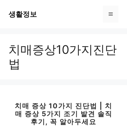
컨
텐
생활정보
메
츠
로
뉴
건
너
치매증상10가지진단
뛰
기
법
치매 증상 10가지 진단법 | 치
매 증상 5가지 조기 발견 솔직
후기, 꼭 알아두세요