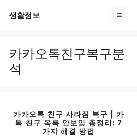
컨
텐
생활정보
메
츠
로
뉴
건
너
카카오톡친구복구분
뛰
기
석
카카오톡 친구 사라짐 복구 | 카
톡 친구 목록 안보임 총정리: 7
가지 해결 방법