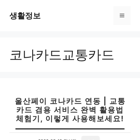
컨
텐
생활정보
메
츠
로
뉴
건
너
코나카드교통카드
뛰
기
울산페이 코나카드 연동 | 교통
카드 겸용 서비스 완벽 활용법
체험기, 이렇게 사용해보세요!