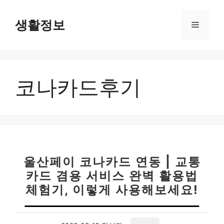
컨
텐
생활정보
메
츠
로
뉴
건
너
코나카드후기
뛰
기
울산페이 코나카드 연동 | 교통
카드 겸용 서비스 완벽 활용법
체험기, 이렇게 사용해보세요!