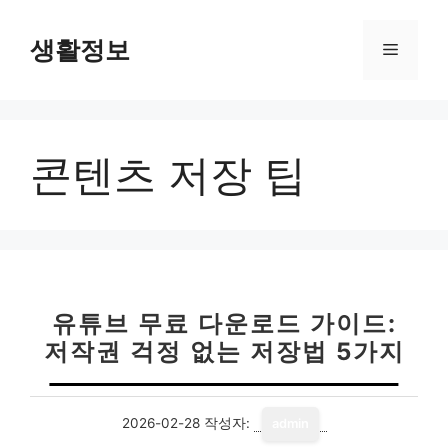
컨
텐
생활정보
메
츠
로
뉴
건
너
콘텐츠 저장 팁
뛰
기
유튜브 무료 다운로드 가이드:
저작권 걱정 없는 저장법 5가지
2026-02-28
작성자:
admin