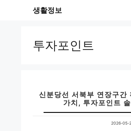
컨
생활정보
텐
츠
로
건
너
투자포인트
뛰
기
신분당선 서북부 연장구간 
가치, 투자포인트 솔
2026-05-