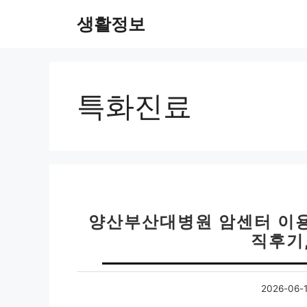
컨
생활정보
텐
츠
로
건
너
특화진료
뛰
기
양산부산대병원 암센터 이용후
직후기
2026-06-