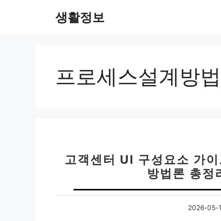
컨
생활정보
텐
츠
로
건
너
프로세스설계방법
뛰
기
고객센터 UI 구성요소 가이
방법론 총정리
2026-05-