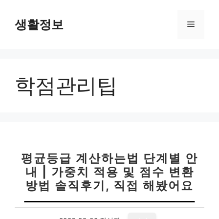
컨
텐
생활정보
메
츠
로
뉴
건
너
학점관리팁
뛰
기
평균등급 계산하는법 단계별 안
내 | 가중치 적용 및 점수 변환
방법 솔직후기, 직접 해봤어요