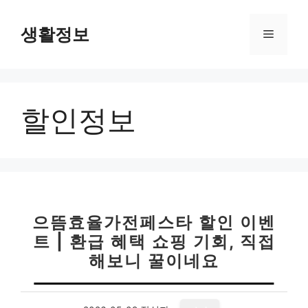
컨
텐
생활정보
메
츠
로
뉴
건
너
할인정보
뛰
기
으뜸효율가전페스타 할인 이벤
트 | 환급 혜택 쇼핑 기회, 직접
해보니 꿀이네요