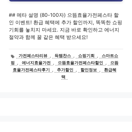
## 메타 설명 (80-100자) 으뜸효율가전페스타 할
인 이벤트! 환급 혜택에 추가 할인까지, 똑똑한 쇼핑
기회를 놓치지 마세요. 지금 바로 확인하고 에너지
절약과 함께 꿀 같은 혜택 받으세요!
태
가전페스타리뷰
,
득템찬스
,
쇼핑기회
,
스마트쇼
그
핑
,
에너지효율가전
,
으뜸효율가전페스타할인
,
으뜸
효율가전페스타후기
,
추가할인
,
할인정보
,
환급혜
택